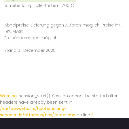
3 meter lang
alle Breiten
7,00 €
Abholpreise. Lieferung gegen Aufpreis möglich. Preise inkl.
19% MwSt.
Preisänderungen möglich.
Stand 01. Dezember 2025
Warning
: session_start(): Session cannot be started after
headers have already been sent in
/var/www/vhosts/holzhandlung-
schaper.de/httpdocs/box/footer.php
on line
3